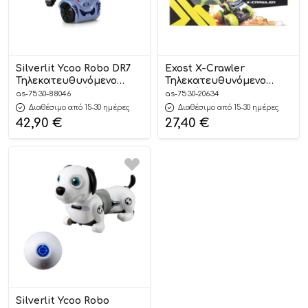
Silverlit Ycoo Robo DR7
Exost X-Crawler
Τηλεκατευθυνόμενο
Τηλεκατευθυνόμενο
Ρομπότ – Μιλάει
Αυτοκίνητο 5+ 7530-
as-7530-88046
as-7530-20634
Ελληνικά 5+ – As
20634# – As Company
Διαθέσιμο από 15-30 ημέρες
Διαθέσιμο από 15-30 ημέρες
Company
42,90
€
27,40
€
Silverlit Ycoo Robo