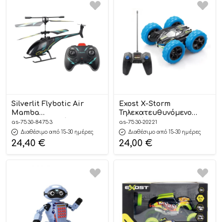
Silverlit Flybotic Air
Exost X-Storm
Mamba
Τηλεκατευθυνόμενο
Τηλεκατευθυνόμενο
Αυτοκίνητο Μπλε 5+
as-7530-84753
as-7530-20221
Ελικόπτερο 8+ 7530-
7530-20221# – As
Διαθέσιμο από 15-30 ημέρες
Διαθέσιμο από 15-30 ημέρες
84753# – As Company
Company
24,40
€
24,00
€