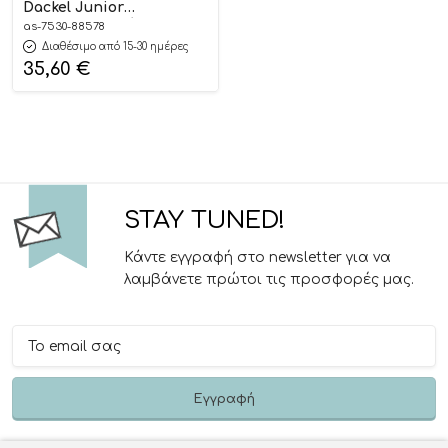
Dackel Junior
Τηλεκατευθυνόμενο
as-7530-88578
Ρομπότ Σκυλάκι 5+
Διαθέσιμο από 15-30 ημέρες
7530-88578#, As
35,60
€
Company
STAY TUNED!
Κάντε εγγραφή στο newsletter για να
λαμβάνετε πρώτοι τις προσφορές μας.