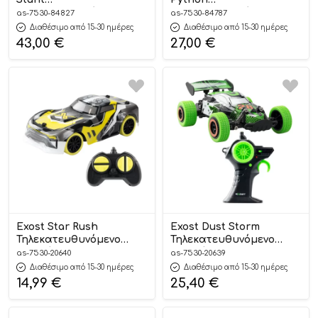
Τηλεκατευθυνόμενο
Τηλεκατευθυνόμενο
as-7530-84827
as-7530-84787
Drone 8+ – As Company
Ελικόπτερο Κόκκινο 10+
Διαθέσιμο από 15-30 ημέρες
Διαθέσιμο από 15-30 ημέρες
7530-84787# – As
43,00
€
27,00
€
Company
Exost Star Rush
Exost Dust Storm
Τηλεκατευθυνόμενο
Τηλεκατευθυνόμενο
Αυτοκίνητο 5+ 7530-
Αυτοκίνητο 5+ 7530-
as-7530-20640
as-7530-20639
20640# – As Company
20639# – As Company
Διαθέσιμο από 15-30 ημέρες
Διαθέσιμο από 15-30 ημέρες
14,99
€
25,40
€