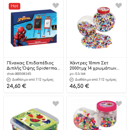
Hot
Πίνακας Επιδαπέδιος
Χάντρες 10mm Σετ
Διπλής Όψης Spiderman
2000τμχ 14 χρωμάτων
(56x6x41,5εκ)
Αποχρώσεις Ροζ 53.164
diak-000508245
pc-53-164
5205698629686 3+ – Luna
3+ – Hama
Διαθέσιμο από 7-12 ημέρες
Διαθέσιμο από 7-12 ημέρες
24,60
€
46,50
€