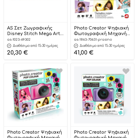
AS Σετ Ζωγραφικής
Photo Creator Ψηφιακή
Disney Stitch Mega Art
Φωτογραφική Μηχανή
Set 3+ | As Company
Digital Camera Πράσινο
as-1023-69302
as-1863-70631-prasino
8+ – As Company
Διαθέσιμο από 15-30 ημέρες
Διαθέσιμο από 15-30 ημέρες
20,30
€
41,00
€
Photo Creator Ψηφιακή
Photo Creator Ψηφιακή
Φωτογραφική Μηχανή
Φωτογραφική Μηχανή