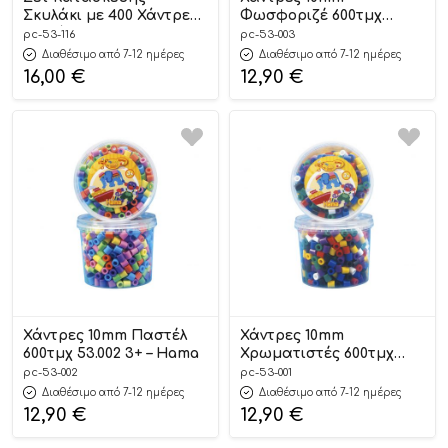
Σκυλάκι με 400 Χάντρες
Φωσφοριζέ 600τμχ
σε Βάζο 10mm 53.116 3+ –
53.003 3+ – Hama
pc-53-116
pc-53-003
Hama
Διαθέσιμο από 7-12 ημέρες
Διαθέσιμο από 7-12 ημέρες
16,00
€
12,90
€
Χάντρες 10mm Παστέλ
Χάντρες 10mm
600τμχ 53.002 3+ – Hama
Χρωματιστές 600τμχ
53.001 3+ – Hama
pc-53-002
pc-53-001
Διαθέσιμο από 7-12 ημέρες
Διαθέσιμο από 7-12 ημέρες
12,90
€
12,90
€