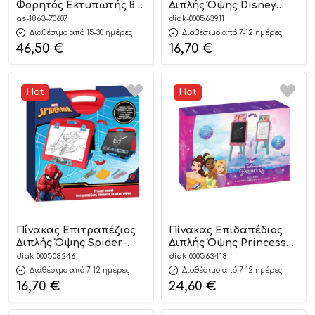
Φορητός Εκτυπωτής 8+
Διπλής Όψης Disney
1863-70607 – As Company
Princess
as-1863-70607
diak-000563911
(34,5×7,5×35,5εκ)
Διαθέσιμο από 15-30 ημέρες
Διαθέσιμο από 7-12 ημέρες
5205698629747
46,50
€
16,70
€
Hot
Hot
Πίνακας Επιτραπέζιος
Πίνακας Επιδαπέδιος
Διπλής Όψης Spider-
Διπλής Όψης Princess
Μan 34,5×7,5×35,5 εκ.
(56x6x41,5εκ)
diak-000508246
diak-000563418
5205698585104 3+ – Luna
Διαθέσιμο από 7-12 ημέρες
Διαθέσιμο από 7-12 ημέρες
16,70
€
24,60
€