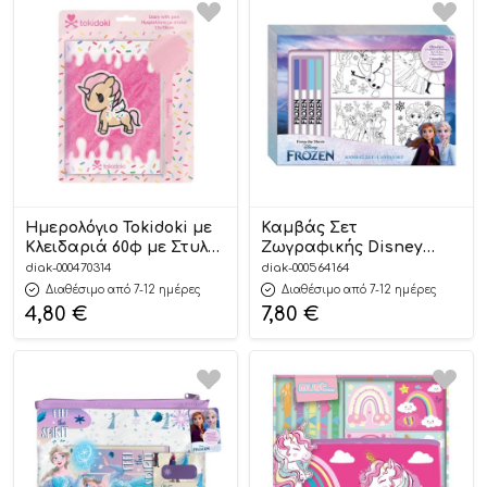
Ημερολόγιο Tokidoki με
Καμβάς Σετ
Κλειδαριά 60φ με Στυλό
Ζωγραφικής Disney
Pom Pom (12 x 18 cm) |
Frozen 2 (37x3x27εκ)
diak-000470314
diak-000564164
5205698700408 Must
5205698652691
Διαθέσιμο από 7-12 ημέρες
Διαθέσιμο από 7-12 ημέρες
4,80
€
7,80
€