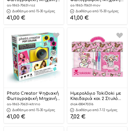
Digital Camera Ροζ 8+ –
Digital Camera Μωβ 8+ –
as-1863-70631-roz
as-1863-70631-mov
As Company
As Company
Διαθέσιμο από 15-30 ημέρες
Διαθέσιμο από 15-30 ημέρες
41,00
€
41,00
€
Photo Creator Ψηφιακή
Ημερολόγιο TokiDoki με
Φωτογραφική Μηχανή
Κλειδαριά και 2 Στυλό
Digital Camera Κίτρινη
Gel | 5205698700316 Must
as-1863-70631-kitrino
diak-000470316
8+ – As Company
Διαθέσιμο από 15-30 ημέρες
Διαθέσιμο από 7-12 ημέρες
41,00
€
7,02
€