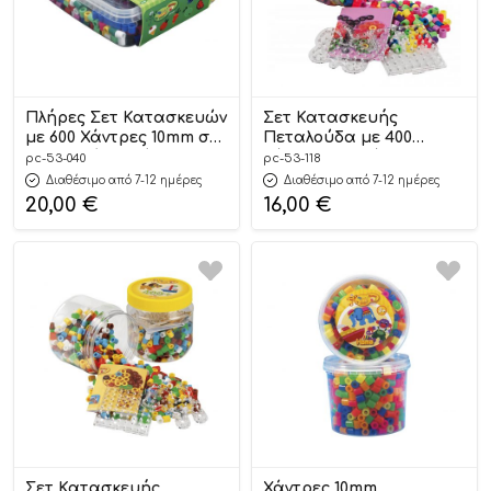
Πλήρες Σετ Κατασκευών
Σετ Κατασκευής
με 600 Χάντρες 10mm σε
Πεταλούδα με 400
Πλαστικό Κουτί 53.040 3+
Χάντρες σε Βάζο 10mm
pc-53-040
pc-53-118
– Hama
53.118 3+ – Hama
Διαθέσιμο από 7-12 ημέρες
Διαθέσιμο από 7-12 ημέρες
20,00
€
16,00
€
Σετ Κατασκευής
Χάντρες 10mm