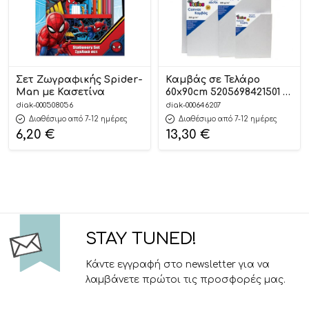
Σετ Ζωγραφικής Spider-
Καμβάς σε Τελάρο
Μan με Κασετίνα
60x90cm 5205698421501 #
The Littlies
diak-000508056
diak-000646207
Διαθέσιμο από 7-12 ημέρες
Διαθέσιμο από 7-12 ημέρες
6,20
€
13,30
€
STAY TUNED!
Κάντε εγγραφή στο newsletter για να
λαμβάνετε πρώτοι τις προσφορές μας.