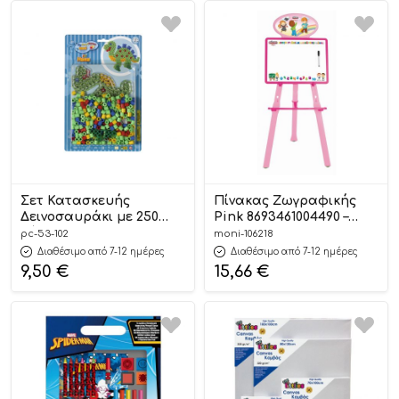
Σετ Κατασκευής
Πίνακας Ζωγραφικής
Δεινοσαυράκι με 250
Pink 8693461004490 –
Χάντρες 10mm 53.102 3+ –
Pilsan 03428
pc-53-102
moni-106218
Hama
Διαθέσιμο από 7-12 ημέρες
Διαθέσιμο από 7-12 ημέρες
9,50
€
15,66
€