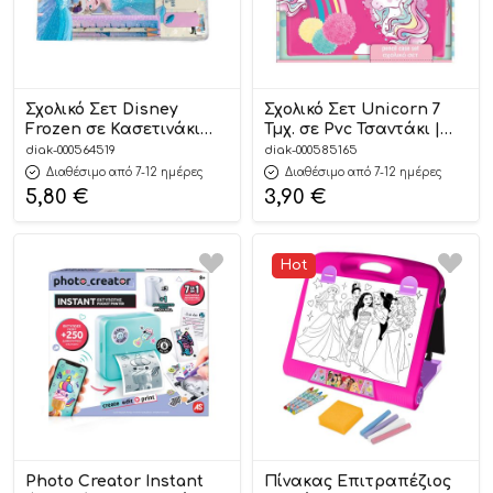
Σχολικό Σετ Disney
Σχολικό Σετ Unicorn 7
Frozen σε Κασετινάκι
Τμχ. σε Pvc Τσαντάκι |
PCV 5205698692901
5205698609138 Must
diak-000564519
diak-000585165
Διαθέσιμο από 7-12 ημέρες
Διαθέσιμο από 7-12 ημέρες
5,80
€
3,90
€
Hot
Photo Creator Instant
Πίνακας Επιτραπέζιος