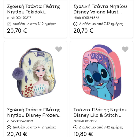
Σχολική Τσάντα Πλάτης
Σχολική Τσάντα Νηπίου
Νηπίου Tokidoki
Disney Vaiana Must
Dontuella Must Team 2
Team 2 Θήκες
diak-000470317
diak-000564866
Θήκες (27x10x31εκ) | Must
(27x10x31εκ) | Must
Διαθέσιμο από 7-12 ημέρες
Διαθέσιμο από 7-12 ημέρες
5205698723421
5205698729461
20,70
€
20,70
€
Σχολική Τσάντα Πλάτης
Tσάντα Πλάτης Νηπίου
Νηπίου Disney Frozen
Disney Lilo & Stitch
White Must Team 2
(26x10x32 εκ) |
diak-000565059
diak-000565078
Θήκες (27x10x31cm) |
5205698753268 Must
Διαθέσιμο από 7-12 ημέρες
Διαθέσιμο από 7-12 ημέρες
Must 5205698752049
20,70
€
10,80
€