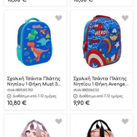
5205698666056
Σχολική Τσάντα Πλάτης
Σχολική Τσάντα Πλάτης
Νηπίου 1 Θήκη Must 3D
Νηπίου 1 Θήκη Avengers
Eva Dino (26x10x32εκ)
I am A Hero Must 3D Eva
diak-000585702
diak-000506232
5205698670879
(26x10x32εκ)
Διαθέσιμο από 7-12 ημέρες
Διαθέσιμο από 7-12 ημέρες
5205698666032
10,80
€
9,90
€