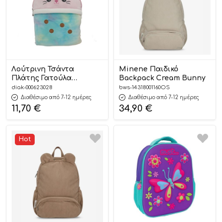
Λούτρινη Τσάντα
Minene Παιδικό
Πλάτης Γατούλα
Backpack Cream Bunny
Squishcuties (33cm) |
diak-000623028
bws-14318001160OS
Luna 5205698770838
Διαθέσιμο από 7-12 ημέρες
Διαθέσιμο από 7-12 ημέρες
11,70
€
34,90
€
Hot