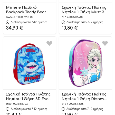
Minene Παιδικό
Σχολική Τσάντα Πλάτης
Backpack Teddy Bear
Νηπίου 1 Θήκη Must 3D
Eva Butterfly
bws-14318001620OS
diak-000585700
(26x10x32εκ)
Διαθέσιμο από 7-12 ημέρες
Διαθέσιμο από 7-12 ημέρες
5205698670831
34,90
€
10,80
€
Σχολική Τσάντα Πλάτης
Σχολική Τσάντα Πλάτης
Νηπίου 1 Θήκη 3D Eva
Νηπίου 1 Θήκη Disney
Shark Attack Must
Frozen Keep Calm And
diak-000585703
diak-000564326
(26x10x32εκ)
Let It Go Must
Διαθέσιμο από 7-12 ημέρες
Διαθέσιμο από 7-12 ημέρες
5205698670893
(26x10x32εκ)
10,80
€
10,80
€