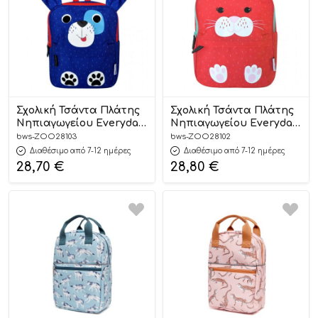
Σχολική Τσάντα Πλάτης
Σχολική Τσάντα Πλάτης
Νηπιαγωγείου Everyday
Νηπιαγωγείου Everyday
Backpack – Duffy the Dog
Backpack – Bella the
bws-ZOO28103
bws-ZOO28102
– Zoocchini
Bunny – Zoocchini
Διαθέσιμο από 7-12 ημέρες
Διαθέσιμο από 7-12 ημέρες
28,70
€
28,80
€