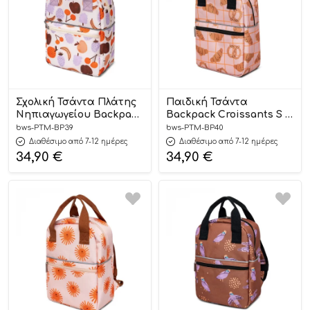
Σχολική Τσάντα Πλάτης
Παιδική Τσάντα
Νηπιαγωγείου Backpack
Backpack Croissants S –
Fruits S – Petit Monkey
Petit Monkey
bws-PTM-BP39
bws-PTM-BP40
Διαθέσιμο από 7-12 ημέρες
Διαθέσιμο από 7-12 ημέρες
34,90
€
34,90
€