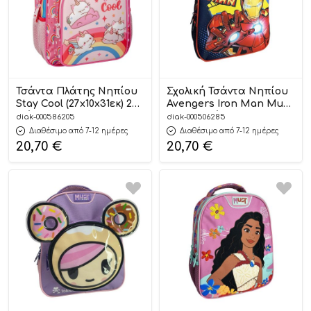
Τσάντα Πλάτης Νηπίου
Σχολική Τσάντα Νηπίου
Stay Cool (27x10x31εκ) 2
Avengers Iron Man Must
Θήκες | Must
Team 2 Θήκες
diak-000586205
diak-000506285
5205698730436
(27x10x31cm) | Must
Διαθέσιμο από 7-12 ημέρες
Διαθέσιμο από 7-12 ημέρες
5205698726217
20,70
€
20,70
€