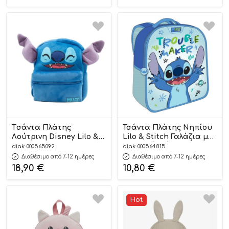
Tσάντα Πλάτης
Τσάντα Πλάτης Νηπίου
Λούτρινη Disney Lilo &
Lilo & Stitch Γαλάζια με 1
Stitch (27x7x24 εκ) |
Κεντρική Θήκη (
diak-000565092
diak-000564815
5205698753824 Must
26x10x32εκ ) | Must
Διαθέσιμο από 7-12 ημέρες
Διαθέσιμο από 7-12 ημέρες
5205698726958
18,90
€
10,80
€
Hot