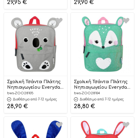
29,95
€
29,90
€
Σχολική Τσάντα Πλάτης
Σχολική Τσάντα Πλάτης
Νηπιαγωγείου Everyday
Νηπιαγωγείου Everyday
Backpack – Kai the Koala
Backpack – Fiona the
bws-ZOO28105
bws-ZOO28104
– Zoocchini
Fawn – Zoocchini
Διαθέσιμο από 7-12 ημέρες
Διαθέσιμο από 7-12 ημέρες
28,90
€
28,80
€