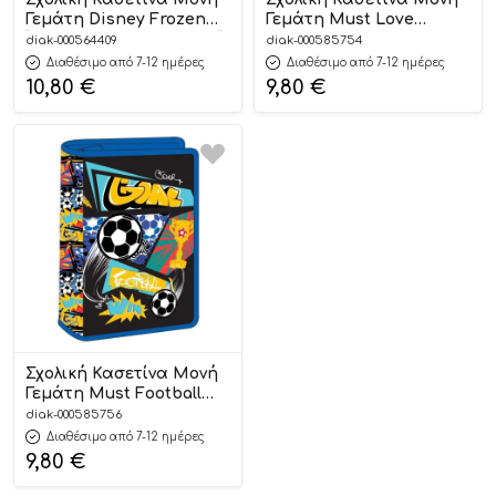
Γεμάτη Disney Frozen
Γεμάτη Must Love
“Believe In The Journey”
(14×4,5×20,5εκ)
diak-000564409
diak-000585754
(15x5x21εκ) |
5205698674303
Διαθέσιμο από 7-12 ημέρες
Διαθέσιμο από 7-12 ημέρες
5205698674167
10,80
€
9,80
€
Σχολική Κασετίνα Μονή
Γεμάτη Must Football
(14×4,5×20,5εκ)
diak-000585756
5205698674341
Διαθέσιμο από 7-12 ημέρες
9,80
€