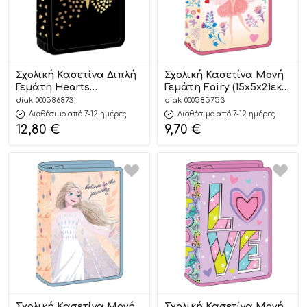
Σχολική Κασετίνα Διπλή
Σχολική Κασετίνα Μονή
Γεμάτη Hearts
Γεμάτη Fairy (15x5x21εκ) |
(15x5x21εκ) | Must
Must 5205698674280
diak-000586873
diak-000585753
5205698761966
Διαθέσιμο από 7-12 ημέρες
Διαθέσιμο από 7-12 ημέρες
12,80
€
9,70
€
Σχολική Κασετίνα Μονή
Σχολική Κασετίνα Μονή