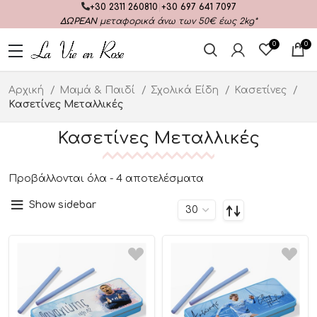
+30 2311 260810
|
+30 697 641 7097
ΔΩΡΕΑΝ
μεταφορικά άνω των 50€ έως 2kg*
0
0
Αρχική
Μαμά & Παιδί
Σχολικά Είδη
Κασετίνες
Κασετίνες Μεταλλικές
Κασετίνες Μεταλλικές
Προβάλλονται όλα - 4 αποτελέσματα
Show sidebar