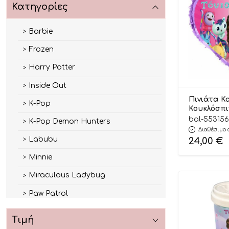
Κατηγορίες
Barbie
Frozen
Harry Potter
Inside Out
Πινιάτα Κ
K-Pop
Κουκλόσπι
(31 x 27 cm
bal-55315
K-Pop Demon Hunters
Διαθέσιμο 
Labubu
24,00
€
Minnie
Miraculous Ladybug
Paw Patrol
Stitch
Τιμή