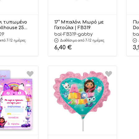
νι τυπωμένο
17” Μπαλόνι Μωρό με
Πι
llhouse 25
Γατούλα | FB319
Do
309
TP
09
bal-FB319-gabby
ba
από 7-12 ημέρες
Διαθέσιμο από 7-12 ημέρες
6,40
€
3