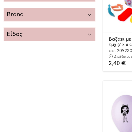
Μοάνα
Πέππα το Γουρουνάκι
Brand
Το Κουκλόσπιτο της Gabby
Είδος
Βαζάκι με
τμχ (7 x 6 
bal-20923
Διαθέσιμο 
2,40
€