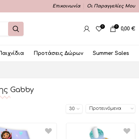
Επικοινωνία
Οι Παραγγελίες Μου
0
0
0,00
€
Παιχνίδια
Προτάσεις Δώρων
Summer Sales
ης Gabby