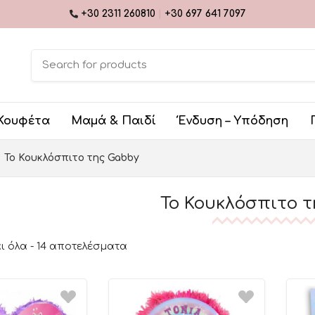
+30 2311 260810
|
+30 697 641 7097
Κουφέτα
Μαμά & Παιδί
Ένδυση – Υπόδηση
Το Κουκλόσπιτο της Gabby
Το Κουκλόσπιτο τ
 όλα - 14 αποτελέσματα