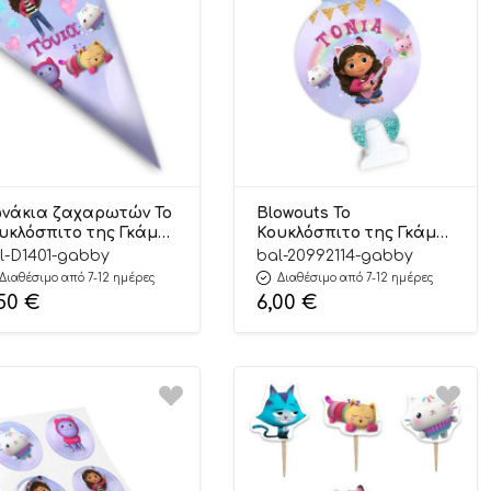
νάκια ζαχαρωτών Το
Blowouts Το
υκλόσπιτο της Γκάμπι
Κουκλόσπιτο της Γκάμπι
 τμχ (20cm) | D1401
8 τμχ (7 x 6 cm) | 20992114
l-D1401-gabby
bal-20992114-gabby
Διαθέσιμο από 7-12 ημέρες
Διαθέσιμο από 7-12 ημέρες
,50
€
6,00
€