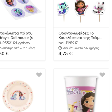
τοκόλλητα πάρτυ
Οδοντογλυφίδες Το
bby’s Dollhouse (6
Κουκλόσπιτο της Γκάμπι
χ) | P5531121
(6 τμχ) | P25917
l-P5531121-gabby
bal-P25917
Διαθέσιμο από 7-12 ημέρες
Διαθέσιμο από 7-12 ημέρες
,80
€
4,75
€