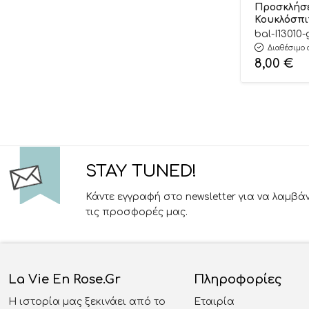
Προσκλήσε
Κουκλόσπι
8 τμχ (13 x 1
bal-I13010
Διαθέσιμο 
8,00
€
STAY TUNED!
Κάντε εγγραφή στο newsletter για να λαμβά
τις προσφορές μας.
La Vie En Rose.gr
Πληροφορίες
Η ιστορία μας ξεκινάει από το
Εταιρία