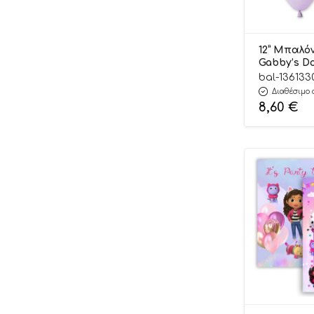
12” Μπαλό
Gabby’s Do
τμχ | 13613
bal-136133
Διαθέσιμο 
8,60
€