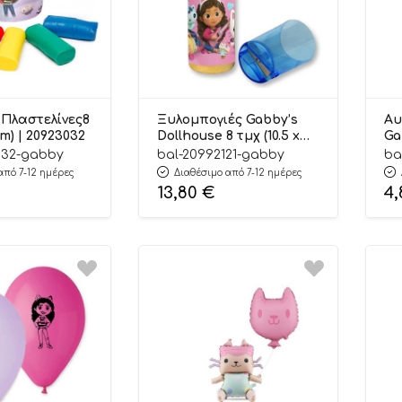
 Πλαστελίνες8
Ξυλομπογιές Gabby’s
Αυ
cm) | 20923032
Dollhouse 8 τμχ (10.5 x
Ga
2.5 cm) | 20992121
τμ
032-gabby
bal-20992121-gabby
ba
από 7-12 ημέρες
Διαθέσιμο από 7-12 ημέρες
13,80
€
4