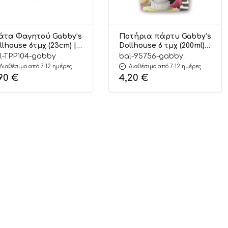
άτα Φαγητού Gabby’s
Ποτήρια πάρτυ Gabby’s
llhouse 6τμχ (23cm) |
Dollhouse 6 τμχ (200ml) |
P104
95756
l-TPP104-gabby
bal-95756-gabby
Διαθέσιμο από 7-12 ημέρες
Διαθέσιμο από 7-12 ημέρες
,90
€
4,20
€