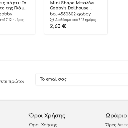
ις πάρτυ Το
Mini Shape Μπαλόνι
το της Γκάμπι
Gabby’s Dollhouse
8 εκ) | I13010
(περίπου 23εκ) |
-gabby
bal-4553302-gabby
4553302
από 7-12 ημέρες
Διαθέσιμο από 7-12 ημέρες
2,60
€
νετε πρώτοι
Όροι Χρήσης
Ωράριο
Όροι Χρήσης
Ώρες Λειτ