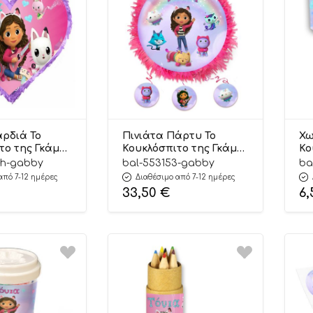
αρδιά Το
Πινιάτα Πάρτυ Το
Χω
το της Γκάμπι
Κουκλόσπιτο της Γκάμπι
Κο
) | 553156H
(40εκ) | 553153
10
6h-gabby
bal-553153-gabby
ba
από 7-12 ημέρες
Διαθέσιμο από 7-12 ημέρες
33,50
€
6