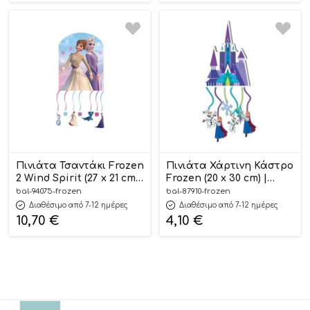
Πινιάτα Τσαντάκι Frozen
Πινιάτα Χάρτινη Κάστρο
2 Wind Spirit (27 x 21 cm)
Frozen (20 x 30 cm) |
| 94075
87910
bal-94075-frozen
bal-87910-frozen
Διαθέσιμο από 7-12 ημέρες
Διαθέσιμο από 7-12 ημέρες
10,70
€
4,10
€