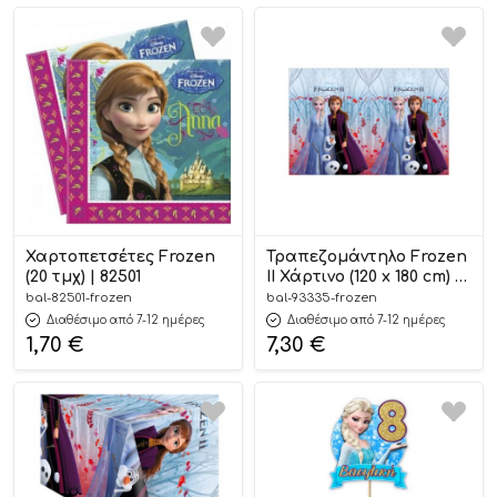
Χαρτοπετσέτες Frozen
Τραπεζομάντηλο Frozen
(20 τμχ) | 82501
II Χάρτινο (120 x 180 cm) |
93335
bal-82501-frozen
bal-93335-frozen
Διαθέσιμο από 7-12 ημέρες
Διαθέσιμο από 7-12 ημέρες
1,70
€
7,30
€