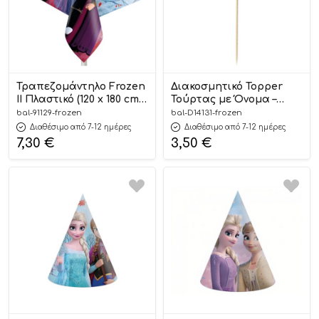
Τραπεζομάντηλο Frozen
Διακοσμητικό Topper
II Πλαστικό (120 x 180 cm) |
Τούρτας με Όνομα –
91129
Frozen | D14131
bal-91129-frozen
bal-D14131-frozen
Διαθέσιμο από 7-12 ημέρες
Διαθέσιμο από 7-12 ημέρες
7,30
€
3,50
€