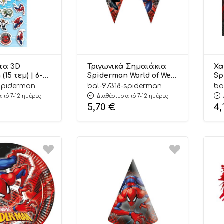
τα 3D
Τριγωνικά Σημαιάκια
Χα
15 τεμ) | 6-
Spiderman World of Web
Sp
230cm | 97318
20
spiderman
bal-97318-spiderman
ba
από 7-12 ημέρες
Διαθέσιμο από 7-12 ημέρες
5,70
€
4,