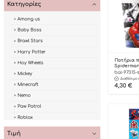
Κατηγορίες
Among us
Baby Boss
Brawl Stars
Harry Potter
Ποτήρια 
Hoy Wheels
Spiderman 
Web (8 τεμ)
bal-97315-
Mickey
Διαθέσιμο 
Minecraft
4,30
€
Nemo
Paw Patrol
Roblox
Spiderman
Τιμή