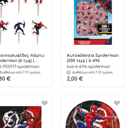
οντογλυφίδες πάρτυ
Αυτοκόλλητα Spiderman
iderman (6 τμχ) |
(300 τεμ) | 6-696
5917
l-P25917-spiderman
bal-6-696-spiderman
Διαθέσιμο από 7-12 ημέρες
Διαθέσιμο από 7-12 ημέρες
,80
€
2,00
€