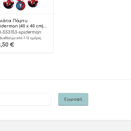
νιάτα Πάρτυ
iderman (40 x 40 cm) |
3153
l-553153-spiderman
Διαθέσιμο από 7-12 ημέρες
3,50
€