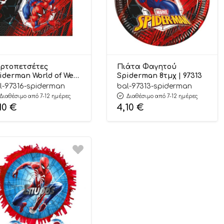
ρτοπετσέτες
Πιάτα Φαγητού
iderman World of Web
Spiderman 8τμχ | 97313
 τμχ (33x33cm) | 97316
l-97316-spiderman
bal-97313-spiderman
Διαθέσιμο από 7-12 ημέρες
Διαθέσιμο από 7-12 ημέρες
10
€
4,10
€