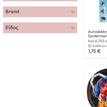
Stitch
Stumble Guys
Brand
Super Wings
Μπάσκετ
Είδος
Αυτοκόλλη
Ποδόσφαιρο
Spiderman (
705
bal-6-705-
Διαθέσιμο 
1,75
€