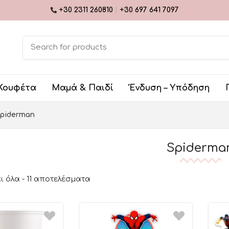
+30 2311 260810
|
+30 697 641 7097
Κουφέτα
Μαμά & Παιδί
Ένδυση – Υπόδηση
piderman
Spiderma
 όλα - 11 αποτελέσματα