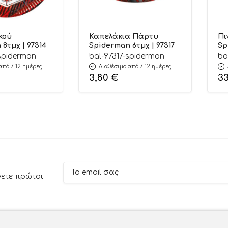
κού
Καπελάκια Πάρτυ
Πι
8τμχ | 97314
Spiderman 6τμχ | 97317
Sp
55
spiderman
bal-97317-spiderman
ba
από 7-12 ημέρες
Διαθέσιμο από 7-12 ημέρες
3,80
€
3
νετε πρώτοι