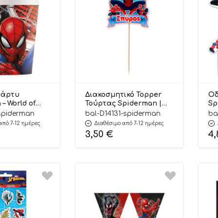
πάρτυ
Διακοσμητικό Topper
Οδ
– World of
Τούρτας Spiderman |
Sp
 | 97315
D14131
P2
spiderman
bal-D14131-spiderman
ba
από 7-12 ημέρες
Διαθέσιμο από 7-12 ημέρες
3,50
€
4