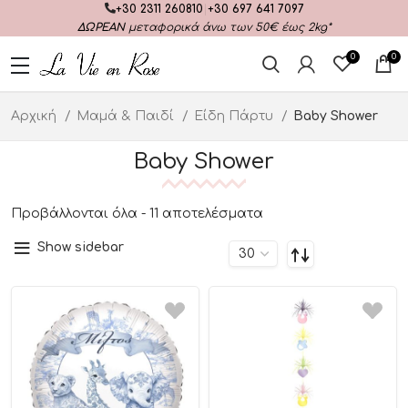
+30 2311 260810
|
+30 697 641 7097
ΔΩΡΕΑΝ
μεταφορικά άνω των 50€ έως 2kg*
0
0
Αρχική
Μαμά & Παιδί
Είδη Πάρτυ
Baby Shower
Baby Shower
Προβάλλονται όλα - 11 αποτελέσματα
Show sidebar