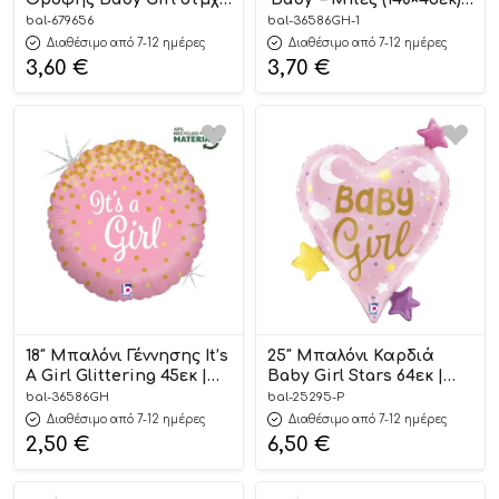
61εκ | 679656
FB277T-013
bal-679656
bal-36586GH-1
Διαθέσιμο από 7-12 ημέρες
Διαθέσιμο από 7-12 ημέρες
3,60
€
3,70
€
18″ Μπαλόνι Γέννησης It’s
25″ Μπαλόνι Καρδιά
A Girl Glittering 45εκ |
Baby Girl Stars 64εκ |
36586GH
25295-P
bal-36586GH
bal-25295-P
Διαθέσιμο από 7-12 ημέρες
Διαθέσιμο από 7-12 ημέρες
2,50
€
6,50
€