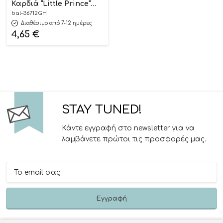
Καρδιά ”Little Prince”
45εκ | 36712GH
bal-36712GH
Διαθέσιμο από 7-12 ημέρες
4,65
€
STAY TUNED!
Κάντε εγγραφή στο newsletter για να
λαμβάνετε πρώτοι τις προσφορές μας.