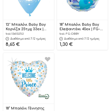
13″ Μπαλόνι Baby Boy
18” Μπαλόνι Baby Boy
Κορνίζα 25τμχ 33εκ |
Ελεφαντάκι 45εκ | FG-
13613252
OBBY
bal-13613252
bal- FG-OBBY
Διαθέσιμο από 7-12 ημέρες
Διαθέσιμο από 7-12 ημέρες
8,65
€
1,30
€
18” Μπαλόνι Γέννησης