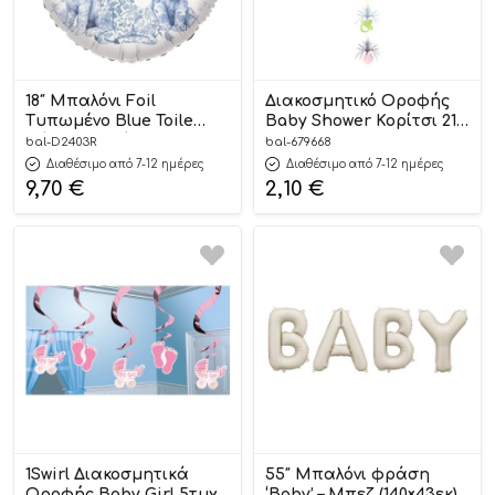
18″ Μπαλόνι Foil
Διακοσμητικό Οροφής
Tυπωμένο Blue Toile
Baby Shower Κορίτσι 213
Ζώα Της Ζούγκλας
cm | 679668
bal-D2403R
bal-679668
Στρογγυλό | D2403R
Διαθέσιμο από 7-12 ημέρες
Διαθέσιμο από 7-12 ημέρες
9,70
€
2,10
€
1Swirl Διακοσμητικά
55″ Μπαλόνι φράση
Οροφής Baby Girl 5τμχ
‘Baby’ – Μπεζ (140×43εκ) |