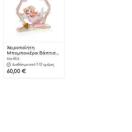
Χειροποίητη
Μπομπονιέρα Βάπτισης
Εξάγωνο σε Βάση με
bls-453
Γοργόνα Ροζ για
Διαθέσιμο από 7-12 ημέρες
Κορίτσια 453 (11χ9cm)
60,00
€
24τμχ || Bellissimo